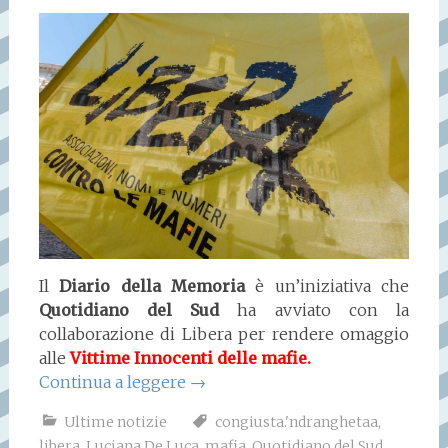
Il
Diario della Memoria
è un’iniziativa che
Quotidiano del Sud
ha avviato con la
collaborazione di Libera per rendere omaggio
alle
Vittime Innocenti delle mafie.
Continua a leggere
→
Ultime notizie
congiusta.'ndranghetaa
,
libera
,
Luciana De Luca
,
mafia
,
Quotidiano del Sud
,