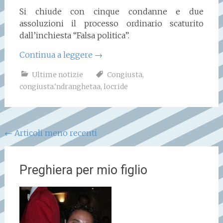
Si chiude con cinque condanne e due
assoluzioni il processo ordinario scaturito
dall’inchiesta “Falsa politica”.
Continua a leggere
→
Ultime notizie
Congiusta
,
congiusta.'ndranghetaa
,
locride
Navigazione
←
Articoli meno recenti
articoli
Preghiera per mio figlio