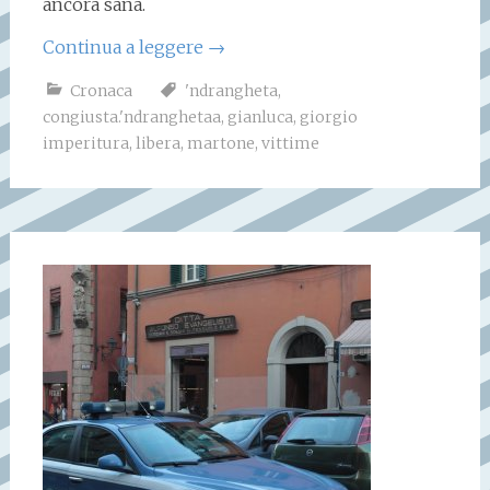
ancora sana.
Continua a leggere
→
Cronaca
'ndrangheta
,
congiusta.'ndranghetaa
,
gianluca
,
giorgio
imperitura
,
libera
,
martone
,
vittime