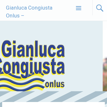
Vai
Gianluca Congiusta
al
contenuto
Onlus –