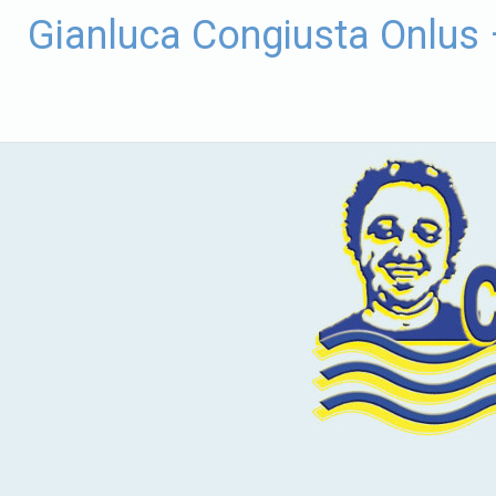
Vai
Gianluca Congiusta Onlus
al
contenuto