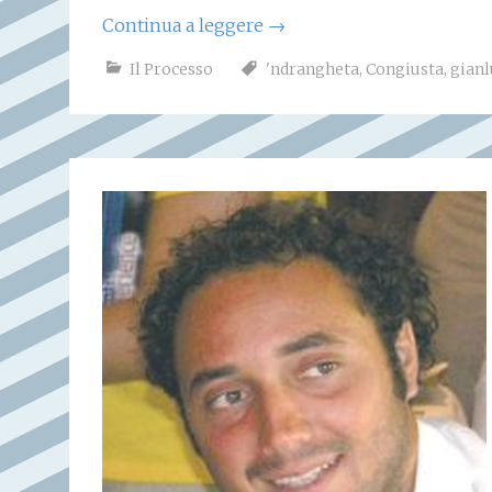
Continua a leggere
→
Il Processo
'ndrangheta
,
Congiusta
,
gianl