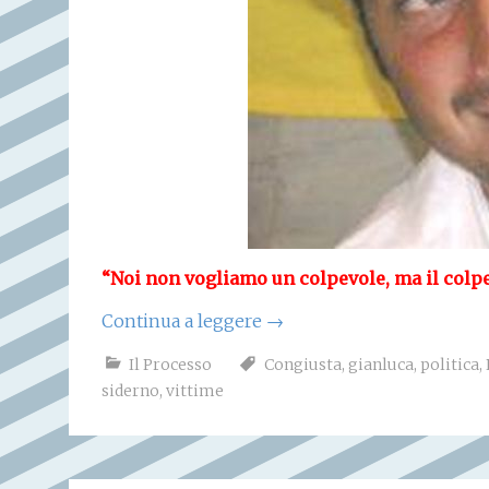
“Noi non vogliamo un colpevole, ma il colpe
Continua a leggere
→
Il Processo
Congiusta
,
gianluca
,
politica
,
siderno
,
vittime