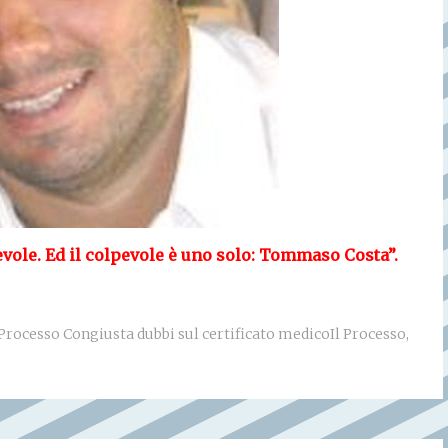
vole. Ed il colpevole è uno solo: Tommaso Costa”.
Processo Congiusta dubbi sul certificato medicoIl Processo
,