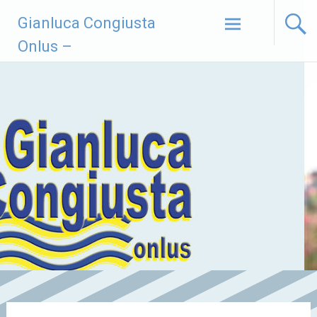
Vai
Gianluca Congiusta
al
contenuto
Onlus –