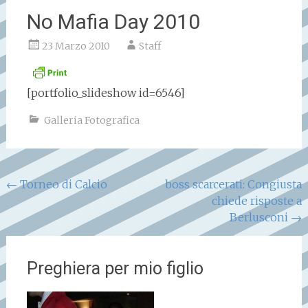
No Mafia Day 2010
23 Marzo 2010
Staff
[portfolio_slideshow id=6546]
Galleria Fotografica
Navigazione
←
Torneo di Calcio
boss scarcerati: Congiusta
chiede risposte a
articoli
Berlusconi
→
Preghiera per mio figlio