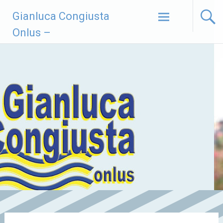
Vai
Gianluca Congiusta
al
contenuto
Onlus –