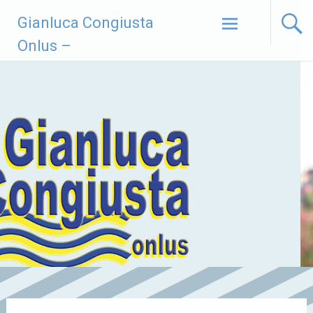
Vai
Gianluca Congiusta
al
contenuto
Onlus –