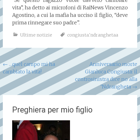
“Se questo ragazzo vuole davvero cambiare
vita”, ha detto ai microfoni di RaiNews Vincenzo
Agostino, a cui la mafia ha ucciso il figlio, “deve
prima rinnegare suo padre”.
Ultime notizie
congiusta.'ndranghetaa
Navigazione
←
…quel campo mi ha
Anniversario morte
cambiato la vita!
Gianluca Congiusta: il
articoli
centrosinistra dice no alla
‘Ndrangheta
→
Preghiera per mio figlio