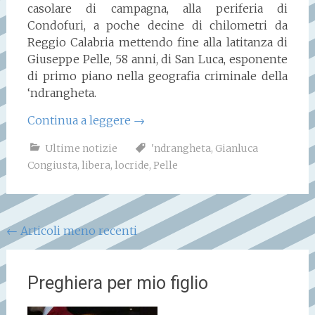
casolare di campagna, alla periferia di
Condofuri, a poche decine di chilometri da
Reggio Calabria mettendo fine alla latitanza di
Giuseppe Pelle, 58 anni, di San Luca, esponente
di primo piano nella geografia criminale della
‘ndrangheta.
Continua a leggere
→
Ultime notizie
'ndrangheta
,
Gianluca
Congiusta
,
libera
,
locride
,
Pelle
Navigazione
←
Articoli meno recenti
articoli
Preghiera per mio figlio