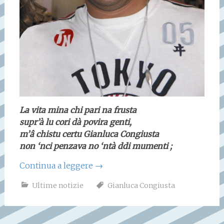
La vita mina chi pari na frusta
supr’à lu cori dà povira genti,
m’â chistu certu Gianluca Congiusta
non ‘nci penzava no ‘ntà ddi mumenti ;
Continua a leggere
→
Ultime notizie
Gianluca Congiusta