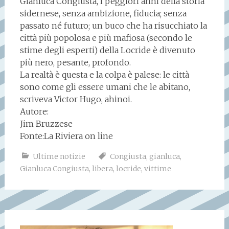
Gianluca Congiusta, i peggiori anni della storia
sidernese, senza ambizione, fiducia; senza
passato né futuro; un buco che ha risucchiato la
città più popolosa e più mafiosa (secondo le
stime degli esperti) della Locride è divenuto
più nero, pesante, profondo.
La realtà è questa e la colpa è palese: le città
sono come gli essere umani che le abitano,
scriveva Victor Hugo, ahinoi.
Autore:
Jim Bruzzese
Fonte:La Riviera on line
Ultime notizie
Congiusta
,
gianluca
,
Gianluca Congiusta
,
libera
,
locride
,
vittime