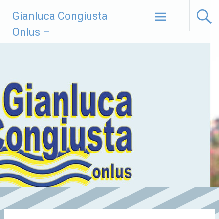
Vai
Gianluca Congiusta
al
contenuto
Onlus –