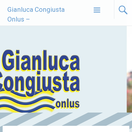
Vai
Gianluca Congiusta
al
contenuto
Onlus –