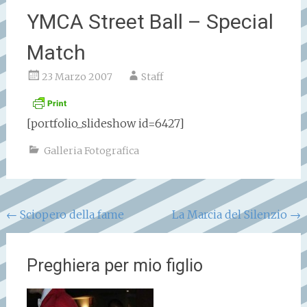
YMCA Street Ball – Special
Match
23 Marzo 2007
Staff
[portfolio_slideshow id=6427]
Galleria Fotografica
Navigazione
←
Sciopero della fame
La Marcia del Silenzio
→
articoli
Preghiera per mio figlio