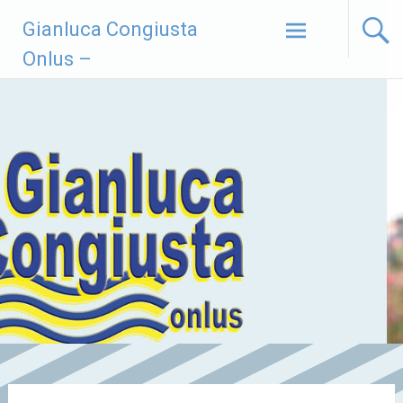
Vai
Gianluca Congiusta
al
contenuto
Onlus –