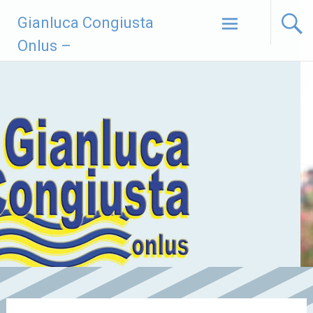
Vai
Gianluca Congiusta
al
contenuto
Onlus –