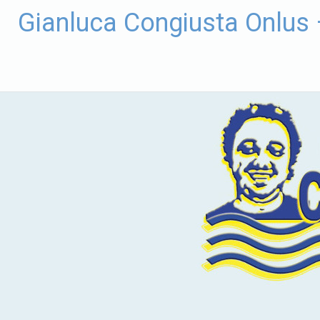
Vai
Gianluca Congiusta Onlus
al
contenuto