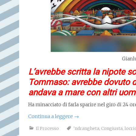
Gianl
L’avrebbe scritta la nipote so
Tommaso: avrebbe dovuto di
andava a mare con altri uom
Ha minacciato di farla sparire nel giro di 24 ore.
Continua a leggere
→
Il Processo
'ndrangheta
,
Congiusta
,
locri