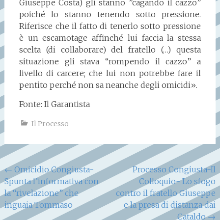
Giuseppe Costa) gli stanno ”cagando il cazzo”
poiché lo stanno tenendo sotto pressione.
Riferisce che il fatto di tenerlo sotto pressione
è un escamotage affinché lui faccia la stessa
scelta (di collaborare) del fratello (…) questa
situazione gli stava “rompendo il cazzo” a
livello di carcere; che lui non potrebbe fare il
pentito perché non sa neanche degli omicidi».
Fonte: Il Garantista
Il Processo
Navigazione
←
Omicidio Congiusta-
Processo Congiusta-Il
Spunta l’informativa con
Colloquio- Lo sfogo
articoli
la “rivelazione” che
contro il fratello Giuseppe
inguaia Tommaso
e la presa di distanza dai
Cataldo
→