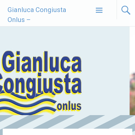
Vai
Gianluca Congiusta
al
contenuto
Onlus –