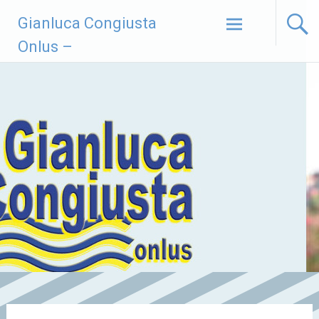
Vai
Gianluca Congiusta
al
contenuto
Onlus –