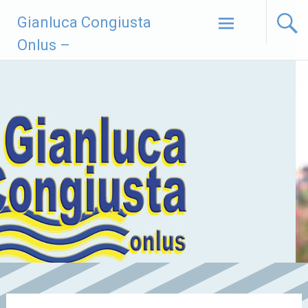
Vai
Gianluca Congiusta
al
contenuto
Onlus –