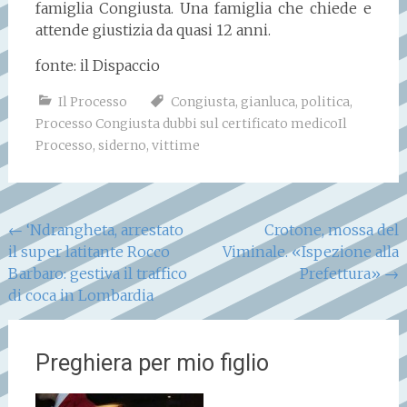
famiglia Congiusta. Una famiglia che chiede e
attende giustizia da quasi 12 anni.
fonte: il Dispaccio
Il Processo
Congiusta
,
gianluca
,
politica
,
Processo Congiusta dubbi sul certificato medicoIl
Processo
,
siderno
,
vittime
Navigazione
←
‘Ndrangheta, arrestato
Crotone, mossa del
il super latitante Rocco
Viminale. «Ispezione alla
articoli
Barbaro: gestiva il traffico
Prefettura»
→
di coca in Lombardia
Preghiera per mio figlio