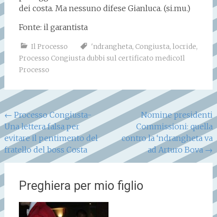
dei costa. Ma nessuno difese Gianluca. (si.mu.)
Fonte: il garantista
Il Processo
'ndrangheta
,
Congiusta
,
locride
,
Processo Congiusta dubbi sul certificato medicoIl
Processo
Navigazione
←
Processo Congiusta-
Nomine presidenti
Una lettera falsa per
Commissioni: quella
articoli
evitare il pentimento del
contro la ‘ndrangheta va
fratello del boss Costa
ad Arturo Bova
→
Preghiera per mio figlio