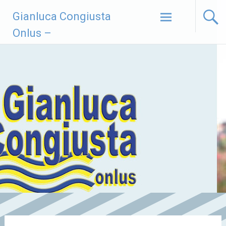
Vai
Gianluca Congiusta
al
contenuto
Onlus –