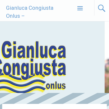
Vai
Gianluca Congiusta
al
contenuto
Onlus –