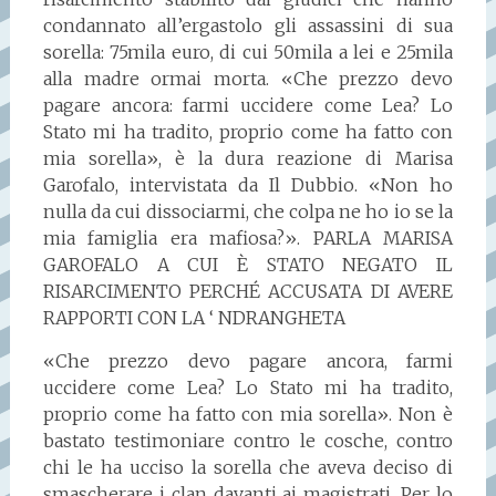
condannato all’ergastolo gli assassini di sua
sorella: 75mila euro, di cui 50mila a lei e 25mila
alla madre ormai morta. «Che prezzo devo
pagare ancora: farmi uccidere come Lea? Lo
Stato mi ha tradito, proprio come ha fatto con
mia sorella», è la dura reazione di Marisa
Garofalo, intervistata da Il Dubbio. «Non ho
nulla da cui dissociarmi, che colpa ne ho io se la
mia famiglia era mafiosa?». PARLA MARISA
GAROFALO A CUI È STATO NEGATO IL
RISARCIMENTO PERCHÉ ACCUSATA DI AVERE
RAPPORTI CON LA ‘ NDRANGHETA
«Che prezzo devo pagare ancora, farmi
uccidere come Lea? Lo Stato mi ha tradito,
proprio come ha fatto con mia sorella». Non è
bastato testimoniare contro le cosche, contro
chi le ha ucciso la sorella che aveva deciso di
smascherare i clan davanti ai magistrati. Per lo