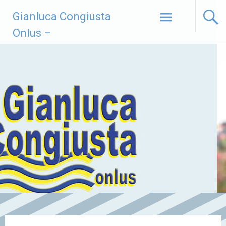
Vai
Gianluca Congiusta
al
contenuto
Onlus –