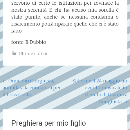
servono di certo le istituzioni per rovinare la
nostra serenità. E chi ha ucciso mia sorella è
stato punito, anche se nessuna condanna o
risarcimento potrà riparare quello che ci è stato
fatto.
fonte: Il Dubbio
Ultime notizie
Navigazione
←
Omicidio Congiusta,
Siderno: il 24 maggio un
annullata la condanna per
evento musicale in
articoli
il boss Costa
ricordo di Gianluca
Congiusta
→
Preghiera per mio figlio