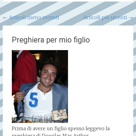
Navigazione
←
Articoli meno recenti
Articoli più recenti
→
articoli
Preghiera per mio figlio
Prima di avere un figlio spesso leggevo la
preghiera di Douglas Mac Arthur