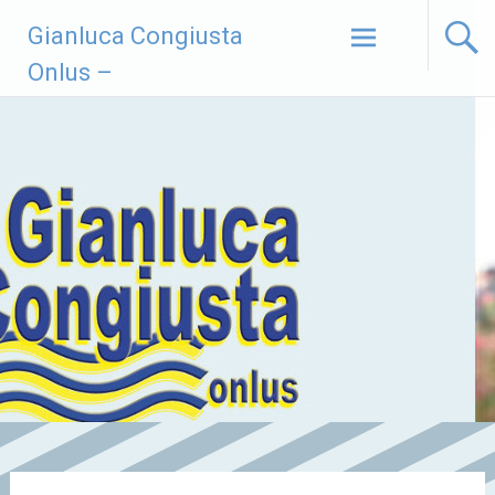
Vai
Gianluca Congiusta
al
contenuto
Onlus –