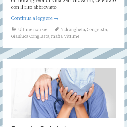
di ‘ndrangheta di Villa San Giovanni, celebrato
con il rito abbreviato.
Continua a leggere
→
Ultime notizie
'ndrangheta
,
Congiusta
,
Gianluca Congiusta
,
mafia
,
vittime