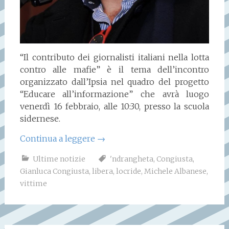
“Il contributo dei giornalisti italiani nella lotta
contro alle mafie” è il tema dell’incontro
organizzato dall’Ipsia nel quadro del progetto
“Educare all’informazione” che avrà luogo
venerdì 16 febbraio, alle 10:30, presso la scuola
sidernese.
Continua a leggere
→
Ultime notizie
'ndrangheta
,
Congiusta
,
Gianluca Congiusta
,
libera
,
locride
,
Michele Albanese
,
vittime