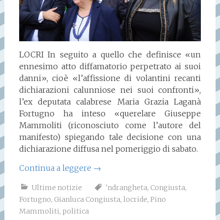
LOCRI In seguito a quello che definisce «un
ennesimo atto diffamatorio perpetrato ai suoi
danni», cioè «l’affissione di volantini recanti
dichiarazioni calunniose nei suoi confronti»,
l’ex deputata calabrese Maria Grazia Laganà
Fortugno ha inteso «querelare Giuseppe
Mammoliti (riconosciuto come l’autore del
manifesto) spiegando tale decisione con una
dichiarazione diffusa nel pomeriggio di sabato.
Continua a leggere
→
Ultime notizie
'ndrangheta
,
Congiusta
,
Fortugno
,
Gianluca Congiusta
,
locride
,
Pino
Mammoliti
,
politica