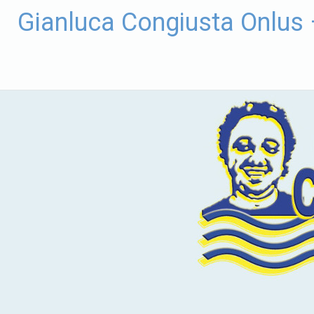
Vai
Gianluca Congiusta Onlus
al
contenuto