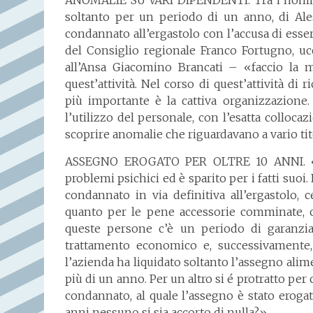
ANOMALIE SU VARI DIPENDENTI. Tra i nomi ch
soltanto per un periodo di un anno, di Ales
condannato all’ergastolo con l’accusa di esse
del Consiglio regionale Franco Fortugno, uc
all’Ansa Giacomino Brancati – «faccio la m
quest’attività. Nel corso di quest’attività di
più importante è la cattiva organizzazione
l’utilizzo del personale, con l’esatta colloca
scoprire anomalie che riguardavano a vario ti
ASSEGNO EROGATO PER OLTRE 10 ANNI. «Un 
problemi psichici ed è sparito per i fatti suoi
condannato in via definitiva all’ergastolo,
quanto per le pene accessorie comminate, co
queste persone c’è un periodo di garanzia
trattamento economico e, successivamente, 
l’azienda ha liquidato soltanto l’assegno alim
più di un anno. Per un altro si é protratto per
condannato, al quale l’assegno è stato erogat
anni nessuno si sia accorto di nulla?».