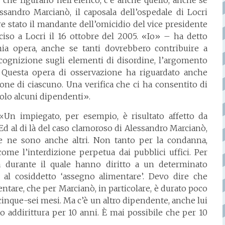
e figurano nell’elenco, c’è anche quello, anche se
sandro Marcianò, il caposala dell’ospedale di Locri
re stato il mandante dell’omicidio del vice presidente
ciso a Locri il 16 ottobre del 2005. «Io» – ha detto
ia opera, anche se tanti dovrebbero contribuire a
 ricognizione sugli elementi di disordine, l’argomento
. Questa opera di osservazione ha riguardato anche
zione di ciascuno. Una verifica che ci ha consentito di
tolo alcuni dipendenti».
impiegato, per esempio, è risultato affetto da
. Ed al di là del caso clamoroso di Alessandro Marcianò,
 ce ne sono anche altri. Non tanto per la condanna,
me l’interdizione perpetua dai pubblici uffici. Per
 durante il quale hanno diritto a un determinato
al cosiddetto ‘assegno alimentare’. Devo dire che
entare, che per Marcianò, in particolare, è durato poco
 cinque-sei mesi. Ma c’è un altro dipendente, anche lui
o addirittura per 10 anni. È mai possibile che per 10