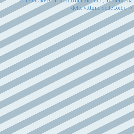
10 febbraio: è “il Giorno del Ricordo”, in memoria
delle vittime delle foibe
→