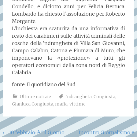
Condello, e diciotto anni per Felicia Bertuca.
Lombardo ha chiesto l’assoluzione per Roberto
Morgante.
L’inchiesta era scaturita da una informativa di
reato dei carabinieri sulle attività criminali delle
cosche della ‘ndrangheta di Villa San Giovanni,
Campo Calabro, Catona e Fiumara di Muro, che
imponevano la «protezione» a tutti gli
operatori economici della zona nord di Reggio
Calabria.
fonte: Il quotidiano del Sud
Ultime notizie
'ndrangheta
,
Congiusta
,
Gianluca Congiusta
,
mafia
,
vittime
Navigazione
←
10 febbraio: è “il Giorno
Incontro Giornalismo e