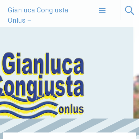
Vai
Gianluca Congiusta
al
contenuto
Onlus –