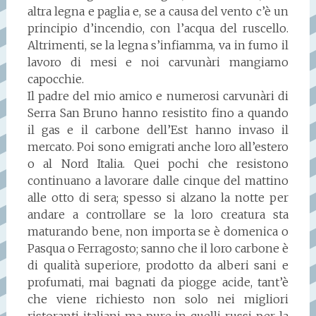
altra legna e paglia e, se a causa del vento c’è un
principio d’incendio, con l’acqua del ruscello.
Altrimenti, se la legna s’infiamma, va in fumo il
lavoro di mesi e noi carvunàri mangiamo
capocchie.
Il padre del mio amico e numerosi carvunàri di
Serra San Bruno hanno resistito fino a quando
il gas e il carbone dell’Est hanno invaso il
mercato. Poi sono emigrati anche loro all’estero
o al Nord Italia. Quei pochi che resistono
continuano a lavorare dalle cinque del mattino
alle otto di sera; spesso si alzano la notte per
andare a controllare se la loro creatura sta
maturando bene, non importa se è domenica o
Pasqua o Ferragosto; sanno che il loro carbone è
di qualità superiore, prodotto da alberi sani e
profumati, mai bagnati da piogge acide, tant’è
che viene richiesto non solo nei migliori
ristoranti italiani ma pure in quelli russi per la