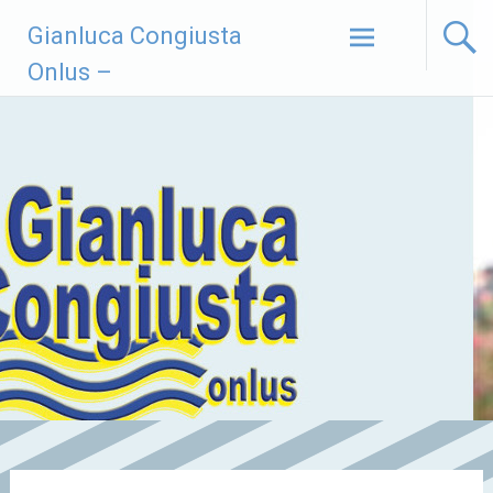
Vai
Gianluca Congiusta
al
contenuto
Onlus –