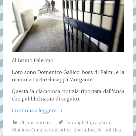
di Bruno Palermo
Loro sono Domenico Gallico, boss di Palmi, e la
mamma Lucia Giuseppa Morgante.
Questa la clamorosa notizia riportata dall’Ansa
che pubblichiamo di seguito.
Continua a leggere
→
Ultime notizie
'ndrangheta
,
calabria
,
Gianluca Congiusta
,
gratteri
,
libera
,
locride
,
politica
,