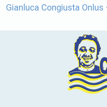
Vai
Gianluca Congiusta Onlus
al
contenuto