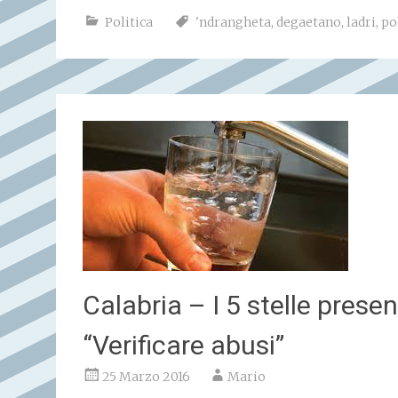
Politica
'ndrangheta
,
degaetano
,
ladri
,
po
Calabria – I 5 stelle prese
“Verificare abusi”
25 Marzo 2016
Mario