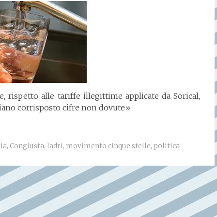
rispetto alle tariffe illegittime applicate da Sorical,
biano corrisposto cifre non dovute».
ia
,
Congiusta
,
ladri
,
movimento cinque stelle
,
politica