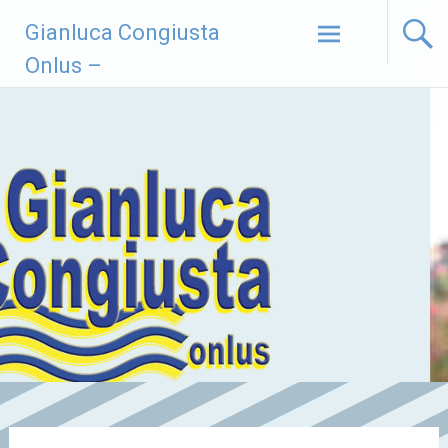
Vai
Gianluca Congiusta
al
contenuto
Onlus –