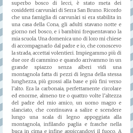
superbo bosco di lecci, è stato meta dei
cosiddetti carvunàri di Serra San Bruno. Ricordo
che una famiglia di carvunàri si era stabilita in
una casa della Cona, gli adulti stavano notte e
giorno nel bosco, e i bambini frequentavano la
mia scuola. Una domenica uno di loro mi chiese
di accompagnarlo dal padre e io, che conoscevo
la strada, accettai volentieri. Impiegammo più di
due ore di cammino e quando arrivammo in un
grande spiazzo senza alberi vidi una
montagnola fatta di pezzi di legna della stessa
lunghezza, più grossi alla base e più fini verso
l’alto. Era la carbonaia, perfettamente circolare
ed enorme, almeno tre o quattro volte l’altezza
del padre del mio amico, un uomo magro e
slanciato, che continuava a salire e scendere
lungo una scala di legno appoggiata alla
montagnola, infilando paglia e frasche nella
buca in cima e infine appiccandovi il fuoco. A