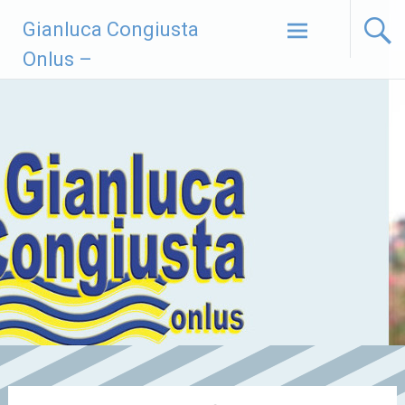
Vai
Gianluca Congiusta
al
contenuto
Onlus –