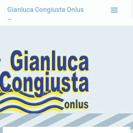
Vai
Gianluca Congiusta Onlus
al
contenuto
–