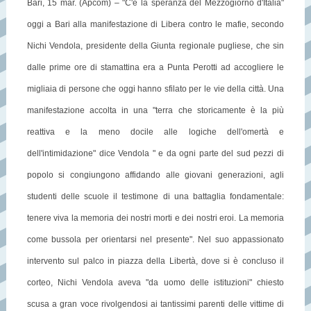
Bari, 15 mar. (Apcom) – "C'è la speranza del Mezzogiorno d'Italia"
oggi a Bari alla manifestazione di Libera contro le mafie, secondo
Nichi Vendola, presidente della Giunta regionale pugliese, che sin
dalle prime ore di stamattina era a Punta Perotti ad accogliere le
migliaia di persone che oggi hanno sfilato per le vie della città. Una
manifestazione accolta in una "terra che storicamente è la più
reattiva e la meno docile alle logiche dell'omertà e
dell'intimidazione" dice Vendola " e da ogni parte del sud pezzi di
popolo si congiungono affidando alle giovani generazioni, agli
studenti delle scuole il testimone di una battaglia fondamentale:
tenere viva la memoria dei nostri morti e dei nostri eroi. La memoria
come bussola per orientarsi nel presente". Nel suo appassionato
intervento sul palco in piazza della Libertà, dove si è concluso il
corteo, Nichi Vendola aveva "da uomo delle istituzioni" chiesto
scusa a gran voce rivolgendosi ai tantissimi parenti delle vittime di