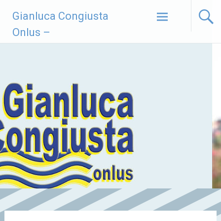
Vai
Gianluca Congiusta
al
contenuto
Onlus –