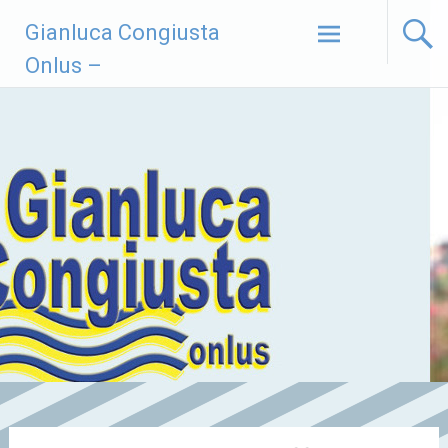
Vai
Gianluca Congiusta
al
contenuto
Onlus –