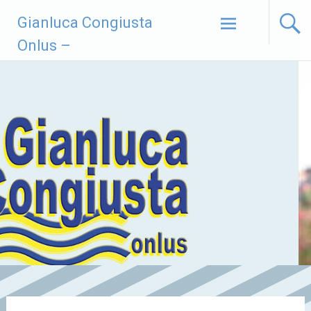
Vai
Gianluca Congiusta
al
contenuto
Onlus –