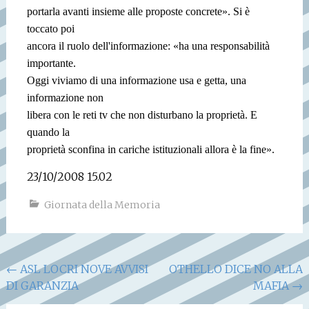
portarla avanti insieme alle proposte concrete». Si è
toccato poi
ancora il ruolo dell'informazione: «ha una responsabilità
importante.
Oggi viviamo di una informazione usa e getta, una
informazione non
libera con le reti tv che non disturbano la proprietà. E
quando la
proprietà sconfina in cariche istituzionali allora è la fine».
23/10/2008 15.02
Giornata della Memoria
Navigazione
←
ASL LOCRI NOVE AVVISI
OTHELLO DICE NO ALLA
DI GARANZIA
MAFIA
→
articoli