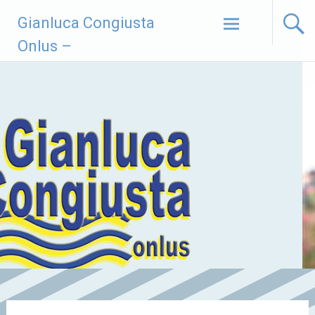
Vai
Gianluca Congiusta
al
contenuto
Onlus –