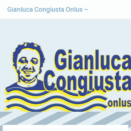
Vai
Gianluca Congiusta Onlus –
al
contenuto