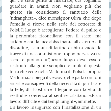
qui c’è stata gente di malaffare, ora vogliamo
guardare in avanti. Non vogliamo più che
questo sia considerato il santuario della
’ndrangheta», dice monsignor Oliva, che dopo
l’omelia ci riceve nella sede del rettorato di
Polsi. Il luogo è accogliente, l’odore di pulito e
la penombra riconciliano con il sacro, ma
stridono con la luce abbacinante all’esterno e il
disordine, i cumuli di lattine di birra vuote, le
tracce di una commistione troppo pervasiva tra
sacro e profano. «Questo luogo deve essere
restituito alla gente semplice e umile di questa
terra che vede nella Madonna di Polsi la propria
Madonna», spiega il vescovo, che parla con toni
amari e consapevoli della necessità di purificare
la fede, di ricostruire il legame con la vita, di
restituire coerenza al sentire cristiano. «È un
lavoro difficile e dai tempi lunghi», ammette.
Un lavoro inaugurato con l’installazione di un