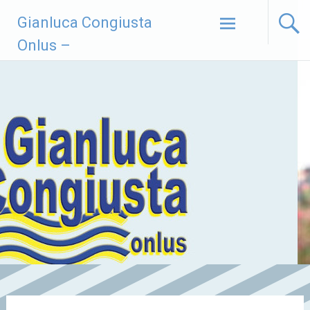
Vai
Gianluca Congiusta
al
contenuto
Onlus –