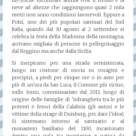
difficile incontrare anima viva. Il freddo e la
neve ad altezze che raggiungono quasi 2 mila
metri non sono condizioni favorevoli. Eppure a
Polsi, uno dei più popolari santuari del Sud
Italia, quando dal 30 agosto al 2 settembre si
celebra la festa della Madonna della montagna,
arrivano migliaia di persone in pellegrinaggio
dal Reggino ma anche dalla Sicilia.
Si inerpicano per una strada semisterrata,
lungo un costone di roccia su voragini e
precipizi, a piedi per cinque ore o in auto per
più di un’ora da San Luca, il Comune più vicino,
sullo Jonio, commissariato dal 2013, luogo di
origine delle famiglie di ’ndrangheta tra le più
potenti e feroci della Calabria (gli autori e le
vittime della strage di Duisburg, per dare l’idea).
Si sistemano intorno al santuario e al
monastero basiliano del 1100, incastonato
dentro una gola tra montagne e natura da