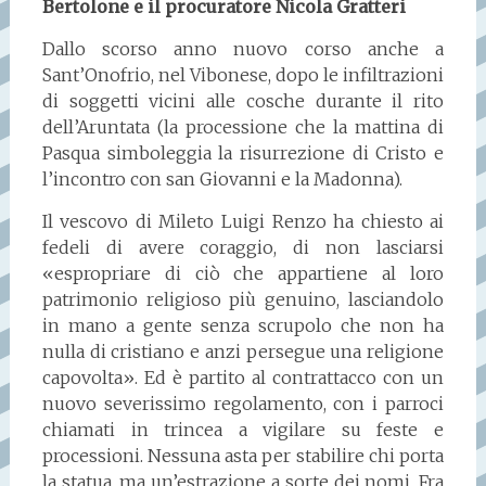
Bertolone e il procuratore Nicola Gratteri
Dallo scorso anno nuovo corso anche a
Sant’Onofrio, nel Vibonese, dopo le infiltrazioni
di soggetti vicini alle cosche durante il rito
dell’Aruntata (la processione che la mattina di
Pasqua simboleggia la risurrezione di Cristo e
l’incontro con san Giovanni e la Madonna).
Il vescovo di Mileto Luigi Renzo ha chiesto ai
fedeli di avere coraggio, di non lasciarsi
«espropriare di ciò che appartiene al loro
patrimonio religioso più genuino, lasciandolo
in mano a gente senza scrupolo che non ha
nulla di cristiano e anzi persegue una religione
capovolta». Ed è partito al contrattacco con un
nuovo severissimo regolamento, con i parroci
chiamati in trincea a vigilare su feste e
processioni. Nessuna asta per stabilire chi porta
la statua, ma un’estrazione a sorte dei nomi. Fra