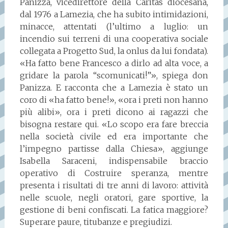
Panizza, vicedirettore della Caritas diocesana,
dal 1976 a Lamezia, che ha subito intimidazioni,
minacce, attentati (l’ultimo a luglio: un
incendio sui terreni di una cooperativa sociale
collegata a Progetto Sud, la onlus da lui fondata).
«Ha fatto bene Francesco a dirlo ad alta voce, a
gridare la parola “scomunicati!”», spiega don
Panizza. E racconta che a Lamezia è stato un
coro di «ha fatto bene!», «ora i preti non hanno
più alibi», ora i preti dicono ai ragazzi che
bisogna restare qui. «Lo scopo era fare breccia
nella società civile ed era importante che
l’impegno partisse dalla Chiesa», aggiunge
Isabella Saraceni, indispensabile braccio
operativo di Costruire speranza, mentre
presenta i risultati di tre anni di lavoro: attività
nelle scuole, negli oratori, gare sportive, la
gestione di beni confiscati. La fatica maggiore?
Superare paure, titubanze e pregiudizi.