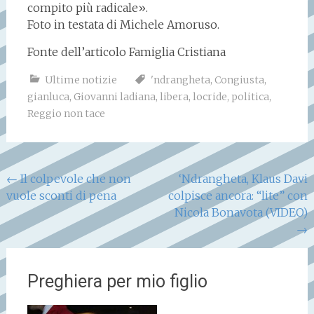
compito più radicale».
Foto in testata di Michele Amoruso.
Fonte dell’articolo Famiglia Cristiana
Ultime notizie
'ndrangheta
,
Congiusta
,
gianluca
,
Giovanni ladiana
,
libera
,
locride
,
politica
,
Reggio non tace
Navigazione
←
Il colpevole che non
‘Ndrangheta, Klaus Davi
vuole sconti di pena
colpisce ancora: “lite” con
articoli
Nicola Bonavota (VIDEO)
→
Preghiera per mio figlio