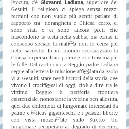
Procura, c’è
Giovanni Ladiana
, superiore dei
Gesuiti. Il religioso ci spiega senza mezzi
termini che non vuole più sentir parlare di
rapporto tra ’ndrangheta e Chiesa: certo, ci
sono stati e ci sono ancora preti che
nascondono la testa nella sabbia, ma ormai il
consenso sociale la mafia non lo cerca più
nelle sacrestie. In un mondo secolarizzato la
Chiesa ha perso il suo potere e non trascina più
le folle. Dal canto suo, a Reggio padre Ladiana
segue alla lettera la missione affidata da Paolo
VI ai Gesuiti: stare negli incroci della storia, ove
vivono i crocifissi di oggi, cioè a dire tra le
vittime. Reggio è periferia, frontiera
esistenziale, nonostante la vetrina ben allestita,
quei due chilometri di lungomare intercalati da
palme e ficus giganteschi, e i palazzi liberty
con vista mozzaato sullo Stretto. Un
lungomare recuperato al degrado di decenni,