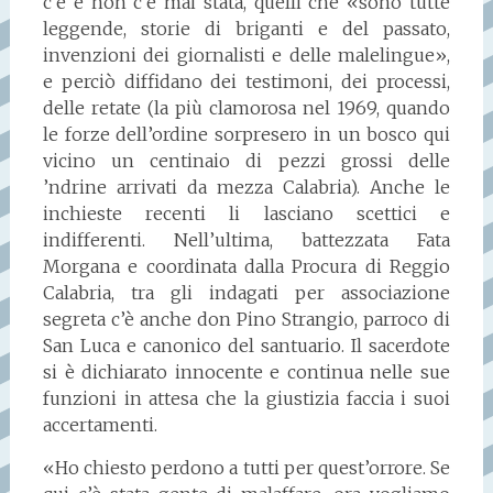
c’è e non c’è mai stata, quelli che «sono tutte
leggende, storie di briganti e del passato,
invenzioni dei giornalisti e delle malelingue»,
e perciò diffidano dei testimoni, dei processi,
delle retate (la più clamorosa nel 1969, quando
le forze dell’ordine sorpresero in un bosco qui
vicino un centinaio di pezzi grossi delle
’ndrine arrivati da mezza Calabria). Anche le
inchieste recenti li lasciano scettici e
indifferenti. Nell’ultima, battezzata Fata
Morgana e coordinata dalla Procura di Reggio
Calabria, tra gli indagati per associazione
segreta c’è anche don Pino Strangio, parroco di
San Luca e canonico del santuario. Il sacerdote
si è dichiarato innocente e continua nelle sue
funzioni in attesa che la giustizia faccia i suoi
accertamenti.
«Ho chiesto perdono a tutti per quest’orrore. Se