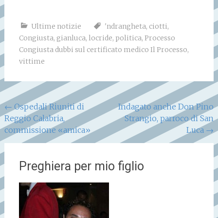
Ultime notizie
'ndrangheta
,
ciotti
,
Congiusta
,
gianluca
,
locride
,
politica
,
Processo
Congiusta dubbi sul certificato medico Il Processo
,
vittime
Navigazione
←
Ospedali Riuniti di
Indagato anche Don Pino
Reggio Calabria,
Strangio, parroco di San
articoli
commissione «amica»
Luca
→
Preghiera per mio figlio