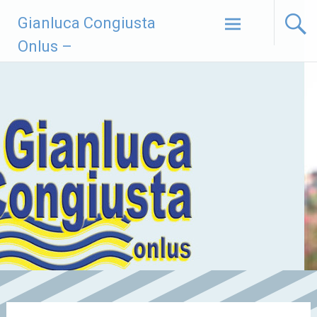
Vai
Gianluca Congiusta
al
contenuto
Onlus –