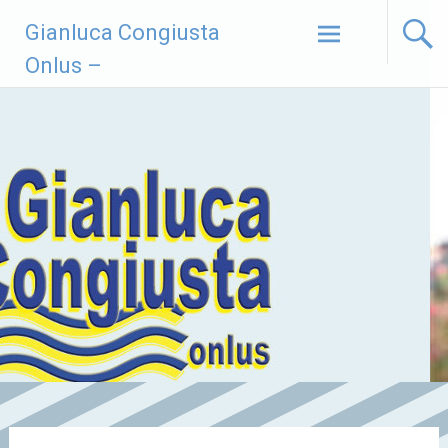
Vai
Gianluca Congiusta
al
contenuto
Onlus –