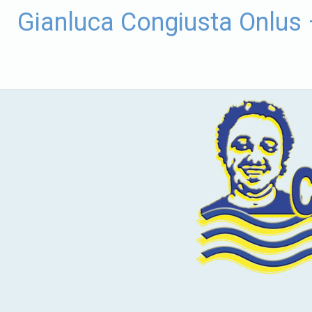
Vai
Gianluca Congiusta Onlus
al
contenuto