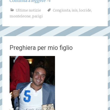
Continua a leggere
→
Ultime notizie
Congiusta
,
isis
,
locride
,
monteleone
,
parigi
Preghiera per mio figlio