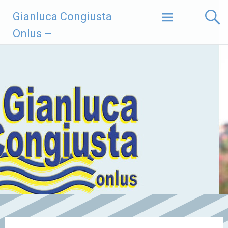
Vai
Gianluca Congiusta
al
contenuto
Onlus –