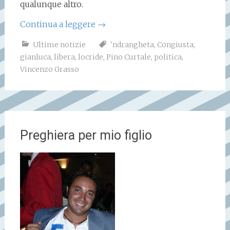
qualunque altro.
Continua a leggere
→
Ultime notizie
'ndrangheta
,
Congiusta
,
gianluca
,
libera
,
locride
,
Pino Curtale
,
politica
,
Vincenzo Grasso
Preghiera per mio figlio