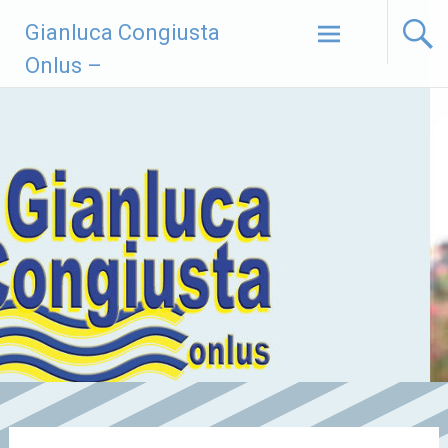
Vai
Gianluca Congiusta
al
contenuto
Onlus –