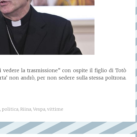
vedere la trasmissione” con ospite il figlio di Totò
orta’ non andrò, per non sedere sulla stessa poltrona.
,
politica
,
Riina
,
Vespa
,
vittime