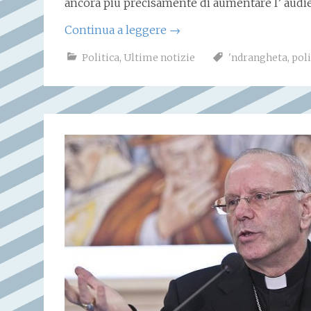
ancora più precisamente di aumentare l’ audi
Continua a leggere
→
Politica
,
Ultime notizie
'ndrangheta
,
poli