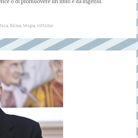
ence o di promuovere un libro è da ingenui.
tica
,
Riina
,
Vespa
,
vittime