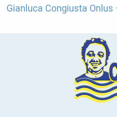
Vai
Gianluca Congiusta Onlus
al
contenuto