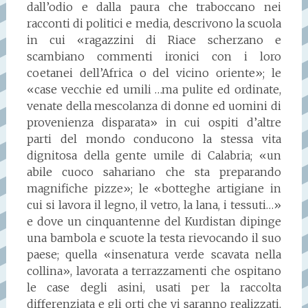
dall’odio e dalla paura che traboccano nei
racconti di politici e media, descrivono la scuola
in cui «ragazzini di Riace scherzano e
scambiano commenti ironici con i loro
coetanei dell’Africa o del vicino oriente»; le
«case vecchie ed umili …ma pulite ed ordinate,
venate della mescolanza di donne ed uomini di
provenienza disparata» in cui ospiti d’altre
parti del mondo conducono la stessa vita
dignitosa della gente umile di Calabria; «un
abile cuoco sahariano che sta preparando
magnifiche pizze»; le «botteghe artigiane in
cui si lavora il legno, il vetro, la lana, i tessuti…»
e dove un cinquantenne del Kurdistan dipinge
una bambola e scuote la testa rievocando il suo
paese; quella «insenatura verde scavata nella
collina», lavorata a terrazzamenti che ospitano
le case degli asini, usati per la raccolta
differenziata e gli orti che vi saranno realizzati,