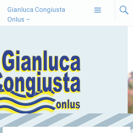
Vai
Gianluca Congiusta
al
contenuto
Onlus –