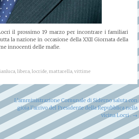
 Locri il prossimo 19 marzo per incontrare i familiari
utta la nazione in occasione della XXII Giornata della
me innocenti delle mafie.
ianluca
,
libera
,
locride
,
mattarella
,
vittime
L’amministrazione Comunale di Siderno saluta con
gioia l’arrivo del Presidente della Repubblica nella
vicina Locri .
→