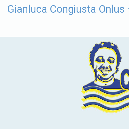
Vai
Gianluca Congiusta Onlus
al
contenuto