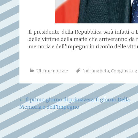
Il presidente della Repubblica sarà infatti a
delle vittime della mafie che arriveranno da t
memoria e dell’impegno in ricordo delle vitti
Ultime notizie
'ndrangheta
,
Congiusta
,
g
Navigazione
←
Il primo giorno di primavera. Il giorno Della
Memoria e dell’Impegno
articoli