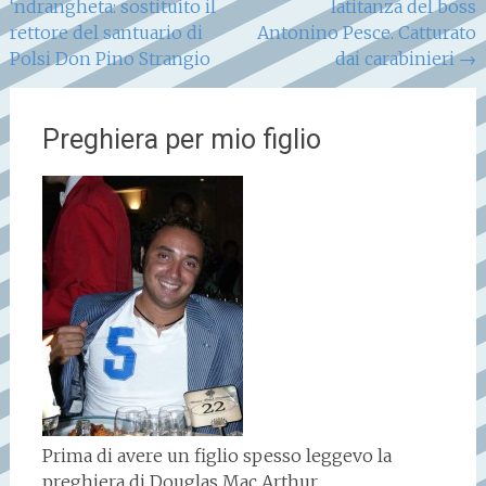
‘ndrangheta: sostituito il
latitanza del boss
articoli
rettore del santuario di
Antonino Pesce. Catturato
Polsi Don Pino Strangio
dai carabinieri
→
Preghiera per mio figlio
Prima di avere un figlio spesso leggevo la
preghiera di Douglas Mac Arthur