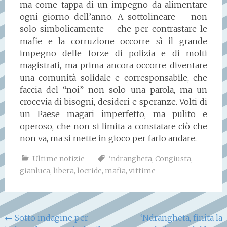
ma come tappa di un impegno da alimentare
ogni giorno dell’anno. A sottolineare – non
solo simbolicamente – che per contrastare le
mafie e la corruzione occorre sì il grande
impegno delle forze di polizia e di molti
magistrati, ma prima ancora occorre diventare
una comunità solidale e corresponsabile, che
faccia del “noi” non solo una parola, ma un
crocevia di bisogni, desideri e speranze. Volti di
un Paese magari imperfetto, ma pulito e
operoso, che non si limita a constatare ciò che
non va, ma si mette in gioco per farlo andare.
Ultime notizie
'ndrangheta
,
Congiusta
,
gianluca
,
libera
,
locride
,
mafia
,
vittime
Navigazione
←
Sotto indagine per
‘Ndrangheta, finita la