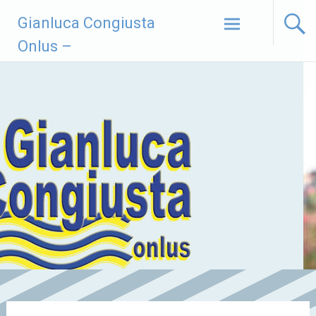
Vai
Gianluca Congiusta
al
contenuto
Onlus –