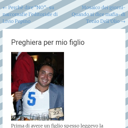
Navigazione
←
Perchè dire “NO”- su
Mosaico dei giorni-
narcomafie l’editoriale di
Quando si dice mafia- di
articoli
Livio Pepino
Tonio Dell’Olio
→
Preghiera per mio figlio
Prima di avere un figlio spesso leggevo la