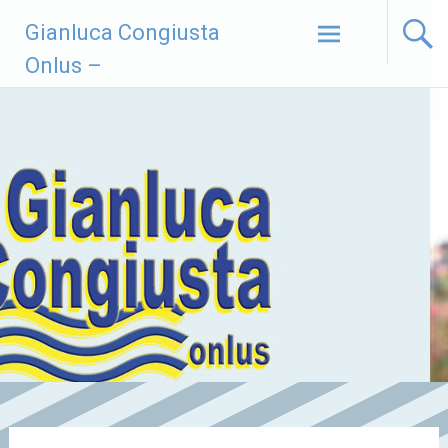
Vai
Gianluca Congiusta
al
contenuto
Onlus –