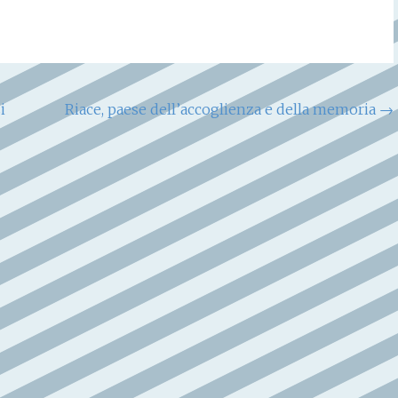
i
Riace, paese dell’accoglienza e della memoria
→