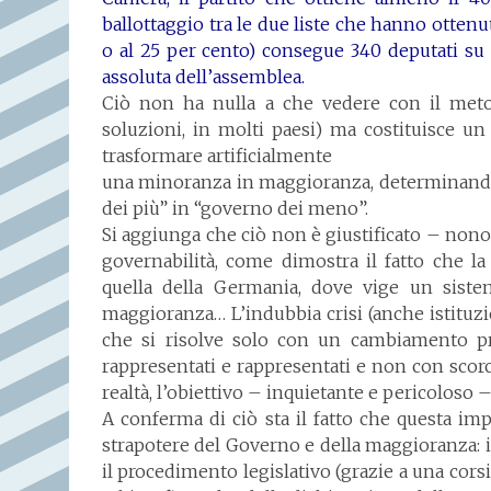
ballottaggio tra le due liste che hanno otten
o al 25 per cento) consegue 340 deputati su 
assoluta dell’assemblea.
Ciò non ha nulla a che vedere con il metod
soluzioni, in molti paesi) ma costituisce u
trasformare artificialmente
una minoranza in maggioranza, determinando
dei più” in “governo dei meno”.
Si aggiunga che ciò non è giustificato – nono
governabilità, come dimostra il fatto che l
quella della Germania, dove vige un sist
maggioranza… L’indubbia crisi (anche istituzion
che si risolve solo con un cambiamento p
rappresentati e rappresentati e non con scorc
realtà, l’obiettivo – inquietante e pericoloso
A conferma di ciò sta il fatto che questa im
strapotere del Governo e della maggioranza:
il procedimento legislativo (grazie a una corsia