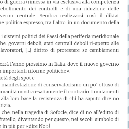
to di guerra (rimessa in via esclusiva alla competenza
debolimento dei controlli e di una riduzione delle
rno centrale. Sembra realizzarsi così il diktat
e politica espresso, tra l’altro, in un documento della
i sistemi politici dei Paesi della periferia meridionale
e: governi deboli; stati centrali deboli ri-spetto alle
i lavoratori, […] diritto di protestare se cambiamenti
errà l’anno prossimo in Italia, dove il nuovo governo
 importanti riforme politiche».
età degli spot e
a manifestazione di conservatorismo un po’ ottuso di
’umanità mostra esattamente il contrario. I mutamenti
 alla loro base la resistenza di chi ha saputo dire no
tizia.
e, nella tragedia di Sofocle, dice di no all’editto di
fratello, diventando per questo, nei secoli, simbolo di
ne in più per «dire No»!