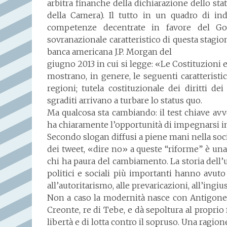
arbitra finanche della dichiarazione dello sta
della Camera). Il tutto in un quadro di in
competenze decentrate in favore del Gove
sovranazionale caratteristico di questa stagion
banca americana J.P. Morgan del
giugno 2013 in cui si legge: «Le Costituzioni e 
mostrano, in genere, le seguenti caratteristich
regioni; tutela costituzionale dei diritti de
sgraditi arrivano a turbare lo status quo.
Ma qualcosa sta cambiando: il test chiave avv
ha chiaramente l’opportunità di impegnarsi in
Secondo slogan diffusi a piene mani nella soci
dei tweet, «dire no» a queste “riforme” è un
chi ha paura del cambiamento. La storia dell
politici e sociali più importanti hanno avuto
all’autoritarismo, alle prevaricazioni, all’ingius
Non a caso la modernità nasce con Antigone ch
Creonte, re di Tebe, e dà sepoltura al proprio 
libertà e di lotta contro il sopruso. Una ragio