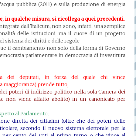
l’acqua pubblica (2011) e sulla produzione di energia
, in qualche misura, si ricollega a quei precedenti.
integrate dall’Italicum, non sono, infatti, una semplice
nalità delle istituzioni, ma il cuore di un progetto
l sistema dei diritti e delle regole
egue il cambiamento non solo della forma di Governo
 democrazia parlamentare in democrazia di investitura
a dei deputati, in forza del quale chi vince
a maggioranza) prende tutto;
dei poteri di indirizzo politico nella sola Camera dei
he non viene affatto abolito) in un canonicato per
ispetto al Parlamento;
one diretta dei cittadini (oltre che dei poteri delle
rticolare, secondo il nuovo sistema elettorale per la
0 per cento dei voti al primo turno o che vince al