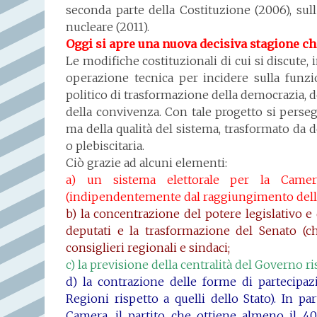
seconda parte della Costituzione (2006), sul
nucleare (2011).
Oggi si apre una nuova decisiva stagione che
Le modifiche costituzionali di cui si discute, 
operazione tecnica per incidere sulla funzio
politico di trasformazione della democrazia, de
della convivenza. Con tale progetto si pers
ma della qualità del sistema, trasformato da
o plebiscitaria.
Ciò grazie ad alcuni elementi:
a) un sistema elettorale per la Camer
(indipendentemente dal raggiungimento dell
b) la concentrazione del potere legislativo e 
deputati e la trasformazione del Senato (c
consiglieri regionali e sindaci;
c) la previsione della centralità del Governo r
d) la contrazione delle forme di partecipazi
Regioni rispetto a quelli dello Stato). In pa
Camera, il partito che ottiene almeno il 4