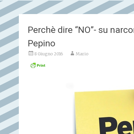
Perchè dire “NO”- su narcoma
Pepino
8 Giugno 2016
Mario