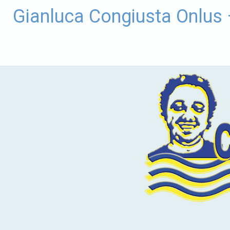
Vai
Gianluca Congiusta Onlus
al
contenuto