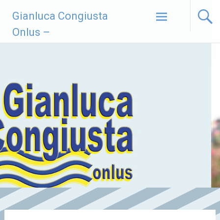
Vai
Gianluca Congiusta
al
contenuto
Onlus –