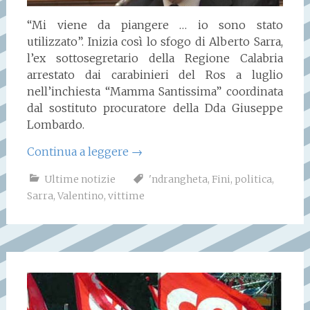
“Mi viene da piangere … io sono stato
utilizzato”. Inizia così lo sfogo di Alberto Sarra,
l’ex sottosegretario della Regione Calabria
arrestato dai carabinieri del Ros a luglio
nell’inchiesta “Mamma Santissima” coordinata
dal sostituto procuratore della Dda Giuseppe
Lombardo.
Continua a leggere
→
Ultime notizie
'ndrangheta
,
Fini
,
politica
,
Sarra
,
Valentino
,
vittime