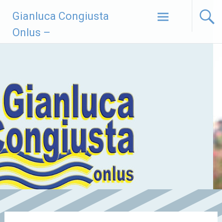
Vai
Gianluca Congiusta
al
contenuto
Onlus –