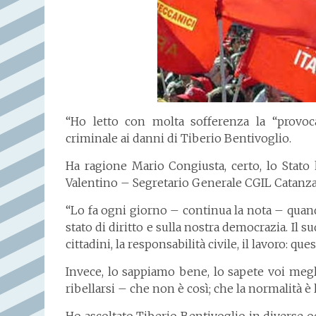
“Ho letto con molta sofferenza la “provo
criminale ai danni di Tiberio Bentivoglio.
Ha ragione Mario Congiusta, certo, lo Stato 
Valentino – Segretario Generale CGIL Catanza
“Lo fa ogni giorno – continua la nota – quando
stato di diritto e sulla nostra democrazia. Il s
cittadini, la responsabilità civile, il lavoro: qu
Invece, lo sappiamo bene, lo sapete voi megl
ribellarsi – che non è così; che la normalità è 
Ho ascoltato Tiberio Bentivoglio in diverse o