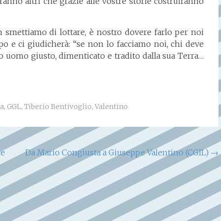
ranno altri che grazie alle vostre storie costruiranno
 smettiamo di lottare, è nostro dovere farlo per noi
opo e ci giudicherà: “se non lo facciamo noi, chi deve
ro uomo giusto, dimenticato e tradito dalla sua Terra…
ta
,
GGL
,
Tiberio Bentivoglio
,
Valentino
re
Da Mario Congiusta a Giuseppe Valentino (CGIL)
→