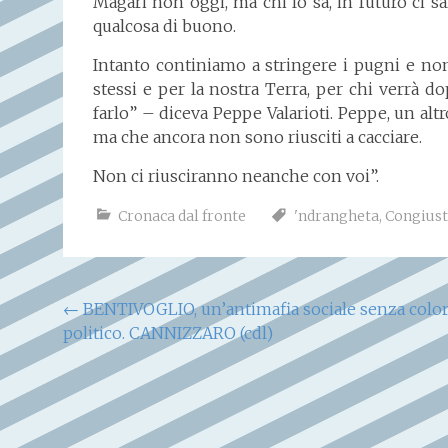
Magari non oggi, ma chi lo sa, in futuro ci sa
qualcosa di buono.
Intanto continiamo a stringere i pugni e non
stessi e per la nostra Terra, per chi verrà d
farlo” – diceva Peppe Valarioti. Peppe, un alt
ma che ancora non sono riusciti a cacciare.
Non ci riusciranno neanche con voi”.
Cronaca dal fronte
'ndrangheta
,
Congius
Navigazione
←
BENTIVOGLIO, un’antimafia sociale senza colo
politico. CANNIZZARO (cdl)
articoli