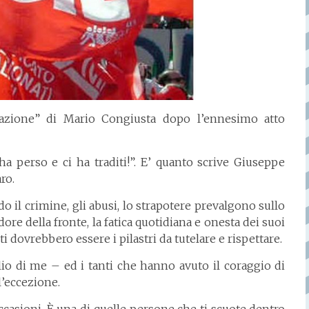
cazione” di Mario Congiusta dopo l’ennesimo atto
ha perso e ci ha traditi!”. E’ quanto scrive
Giuseppe
ro.
 il crimine, gli abusi, lo strapotere prevalgono sullo
udore della fronte, la fatica quotidiana e onesta dei suoi
esti dovrebbero essere i pilastri da tutelare e rispettare.
io di me – ed i tanti che hanno avuto il coraggio di
l’eccezione.
ccasioni. È una di quelle persone che ti scuote dentro