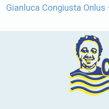
Vai
Gianluca Congiusta Onlus
al
contenuto