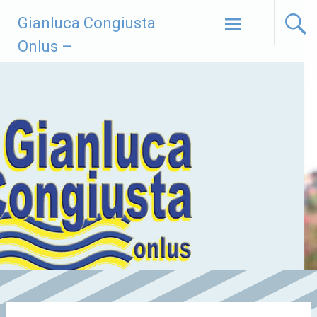
Vai
Gianluca Congiusta
al
contenuto
Onlus –