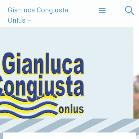
Vai
Gianluca Congiusta
al
contenuto
Onlus –