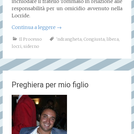
inchiodare il fratello Tommaso in relazione alle
responsabilità per un omicidio avvenuto nella
Locride.
Continua a leggere
→
Il Processo
'ndrangheta
,
Congiusta
,
libera
,
locri
,
siderno
Preghiera per mio figlio