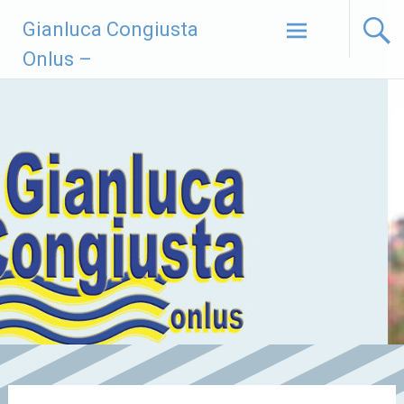
Vai
Gianluca Congiusta
al
contenuto
Onlus –