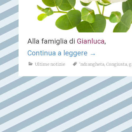
Alla famiglia di
Gianluca
,
Continua a leggere
→
Ultime notizie
'ndrangheta
,
Congiusta
,
g