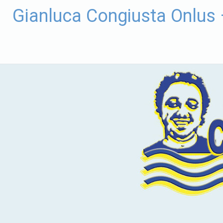
Vai
Gianluca Congiusta Onlus
al
contenuto