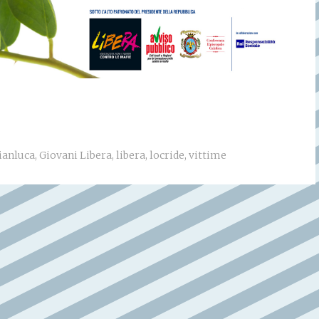
ianluca
,
Giovani Libera
,
libera
,
locride
,
vittime