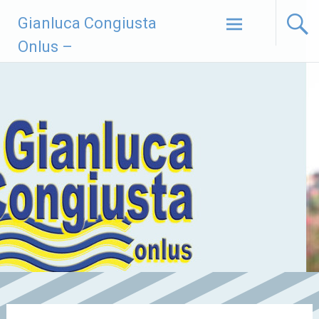
Vai
Gianluca Congiusta
al
contenuto
Onlus –