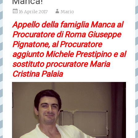
Manca!
16 Aprile 2017
Mario
Appello della famiglia Manca al
Procuratore di Roma Giuseppe
Pignatone, al Procuratore
aggiunto Michele Prestipino e al
sostituto procuratore Maria
Cristina Palaia