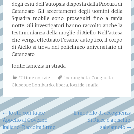
degli esiti dell’autopsia disposta dalla Procura di
Catanzaro. Gli accertamenti degli uomini della
Squadra mobile sono proseguiti fino a tarda
notte. Gli investigatori hanno raccolto anche la
testimonianza della moglie di Aiello. Nell’attesa
che venga effettuato l’esame autoptico, il corpo
di Aiello si trova nel policlinico universitario di
Catanzaro.
fonte: lamezia in strada
Ultime notizie
'ndrangheta
,
Congiusta
,
Giuseppe Lombardo
,
libera
,
locride
,
mafia
Navigazione
←
Io sto con Riace-
Il modello di accoglienza
Appello al Governo
di Riace è a rischio:
articoli
Italiano-Raccolta firme
salviamolo
→