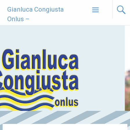
Vai
Gianluca Congiusta
al
contenuto
Onlus –